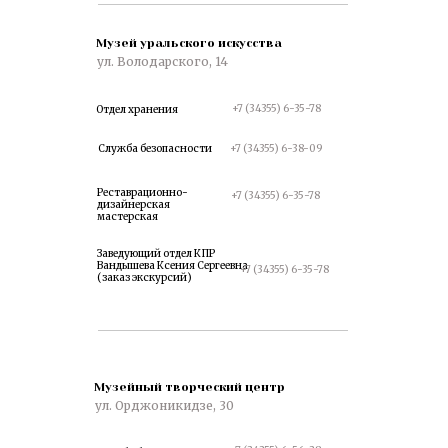
Музей уральского искусства
ул. Володарского, 14
+7 (34355) 6-35-78
Отдел хранения
Служба безопасности
+7 (34355) 6-38-09
Реставрационно-
+7 (34355) 6-35-78
дизайнерская
мастерская
Заведующий отдел КПР
Вандышева Ксения Сергеевна
+7 (34355) 6-35-78
(заказ экскурсий)
Я
Музейный творческий центр
ул. Орджоникидзе, 30