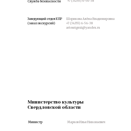
+7 (34355) 6-56-38
Служба безопасности
Заведующий отдел КПР
Шорикова Алёна Владимировна
(заказ экскурсий)
+7 (34355) 6-56-38
artourigmii@yandex.ru
Министерство культуры
Свердловской области
Министр
Марков Илья Николаевич