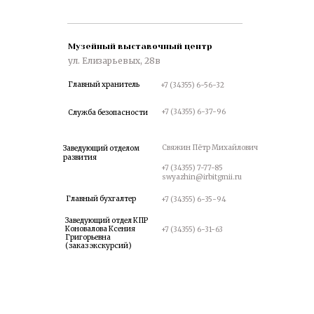
КИ
Музейный выставочный центр
ул. Елизарьевых, 28в
Главный хранитель
+7 (34355) 6-56-32
+7 (34355) 6-37-96
Служба безопасности
Свяжин Пётр Михайлович
Заведующий отделом
развития
+7 (34355) 7-77-85
swyazhin@irbitgmii.ru
Главный бухгалтер
+7 (34355) 6-35-94
Заведующий отдел КПР
Коновалова Ксения
+7 (34355) 6-31-63
Григорьевна
(заказ экскурсий)