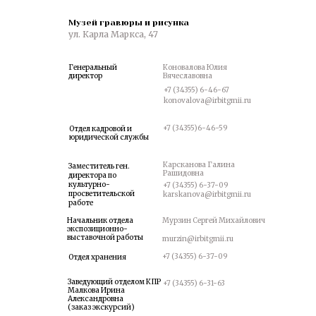
Музей гравюры и рисунка
Я
ул. Карла Маркса, 47
Генеральный
Коновалова Юлия
директор
Вячеславовна
+7 (34355) 6-46-67
konovalova@irbitgmii.ru
+7 (34355)6-46-59
Отдел кадровой и
юридической службы
Карсканова Галина
Заместитель ген.
Рашидовна
директора по
культурно-
+7 (34355) 6-37-09
просветительской
karskanova@irbitgmii.ru
работе
Начальник отдела
Мурзин Сергей Михайлович
экспозиционно-
выставочной работы
murzin@irbitgmii.ru
+7 (34355) 6-37-09
Отдел хранения
Заведующий отделом КПР
+7 (34355) 6-31-63
Малкова Ирина
Александровна
(заказ экскурсий)