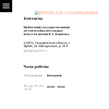
Контакты
Ирбитский государственный
музей изобразительных
искусств имени В.А. Карпова
623856, Свердловская область, г.
Ирбит, ул. Елизарьевых, д. 28 В
igmii@egov66.ru
Часы работы
Понедельник
Выходной
Вт, Ср, Чт, Пт,
10:00 - 19:00
Сб, Вс