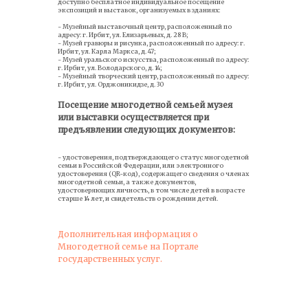
доступно бесплатное индивидуальное посещение
экспозиций и выставок, организуемых в зданиях:
- Музейный выставочный центр, расположенный по
адресу: г. Ирбит, ул. Елизарьевых, д. 28 В;
- Музей гравюры и рисунка, расположенный по адресу: г.
Ирбит, ул. Карла Маркса, д. 47;
- Музей уральского искусства, расположенный по адресу:
г. Ирбит, ул. Володарского, д. 14;
- Музейный творческий центр, расположенный по адресу:
г. Ирбит, ул. Орджоникидзе, д. 30
Посещение многодетной семьей музея
или выставки осуществляется при
предъявлении следующих документов:
- удостоверения, подтверждающего статус многодетной
семьи в Российской Федерации, или электронного
удостоверения (QR-код), содержащего сведения о членах
многодетной семьи, а также документов,
удостоверяющих личность, в том числе детей в возрасте
старше 14 лет, и свидетельств о рождении детей.
Дополнительная информация о
Многодетной семье на Портале
государственных услуг.